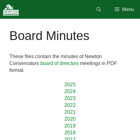
Skip
Menu
to
content
Board Minutes
These files contain the minutes of Newton
Conservators
board of directors
meetings in PDF
format.
2025
2024
2023
2022
2021
2020
2019
2018
2017